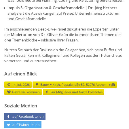
was Tools heute bei Planning, Coding und Refactoring bereits leisten.
Impuls 3: Organisation & Geschäftsmodelle
|
Dr. Jörg Herbers
analysiert die Auswirkungen auf Preise, Unternehmensstrukturen
und Geschäftsmodelle.
Im anschließenden Deep-Dive-Panel diskutieren die Experten unter
der
Moderation von Dr. Oliver Grün
die brennendsten Themen der
drei Themenblöcke – inklusive Ihrer Fragen.
Nutzen Sie nach der Diskussion die Gelegenheit, sich beim Büffet und
kalten Getränken mit Kolleginnen und Kollegen aus der IT-Branche zu
vernetzen und auszutauschen.
Auf einen Blick
14. Jul. 2026
Bauer + Kirch, Pascalstraße 57, 52076 Aachen
Gäste willkommen
Für Mitglieder und Gäste kostenlos
Soziale Medien
auf Facebook teilen
auf Twitter teilen