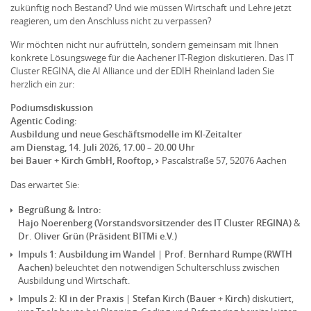
zukünftig noch Bestand? Und wie müssen Wirtschaft und Lehre jetzt
reagieren, um den Anschluss nicht zu verpassen?
Wir möchten nicht nur aufrütteln, sondern gemeinsam mit Ihnen
konkrete Lösungswege für die Aachener IT-Region diskutieren. Das IT
Cluster REGINA, die AI Alliance und der EDIH Rheinland laden Sie
herzlich ein zur:
Podiumsdiskussion
Agentic Coding:
Ausbildung und neue Geschäftsmodelle im KI-Zeitalter
am Dienstag, 14. Juli 2026, 17.00 – 20.00 Uhr
bei Bauer + Kirch GmbH, Rooftop,
Pascalstraße 57, 52076 Aachen
Das erwartet Sie:
Begrüßung & Intro:
Hajo Noerenberg (Vorstandsvorsitzender des IT Cluster REGINA)
&
Dr. Oliver Grün (Präsident BITMi e.V.)
Impuls 1: Ausbildung im Wandel
|
Prof. Bernhard Rumpe (RWTH
Aachen)
beleuchtet den notwendigen Schulterschluss zwischen
Ausbildung und Wirtschaft.
Impuls 2: KI in der Praxis
|
Stefan Kirch (Bauer + Kirch)
diskutiert,